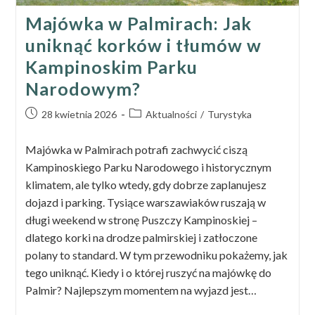
Majówka w Palmirach: Jak
uniknąć korków i tłumów w
Kampinoskim Parku
Narodowym?
Post
Post
28 kwietnia 2026
Aktualności
/
Turystyka
published:
category:
Majówka w Palmirach potrafi zachwycić ciszą
Kampinoskiego Parku Narodowego i historycznym
klimatem, ale tylko wtedy, gdy dobrze zaplanujesz
dojazd i parking. Tysiące warszawiaków ruszają w
długi weekend w stronę Puszczy Kampinoskiej –
dlatego korki na drodze palmirskiej i zatłoczone
polany to standard. W tym przewodniku pokażemy, jak
tego uniknąć. Kiedy i o której ruszyć na majówkę do
Palmir? Najlepszym momentem na wyjazd jest…