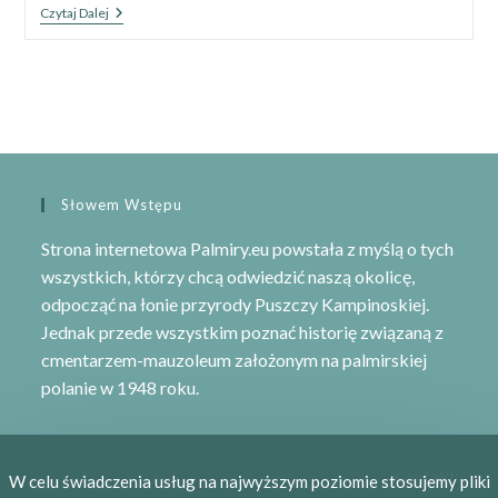
Majówka
Czytaj Dalej
W
Palmirach:
Jak
Uniknąć
Korków
I
Tłumów
W
Kampinoskim
Parku
Słowem Wstępu
Narodowym?
Strona internetowa Palmiry.eu powstała z myślą o tych
wszystkich, którzy chcą odwiedzić naszą okolicę,
odpocząć na łonie przyrody
Puszczy Kampinoskiej
.
Jednak przede wszystkim poznać historię związaną z
cmentarzem-mauzoleum
założonym na palmirskiej
polanie w 1948 roku.
Kontakt
W celu świadczenia usług na najwyższym poziomie stosujemy pliki