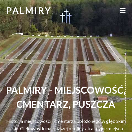
PALMIRY
PALMIRY - MIEJSCOWOŚĆ,
CMENTARZ, PUSZCZA
Historia miejscowości i cmentarza położonego w głębokim
lesie. Ciekawostki najbliższej okolicy, atrakcyjne miejsca