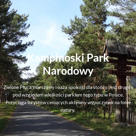
Kampinoski Park
Narodowy
Zielone Płuca Warszawy i oaza spokoju dla stolicy. Jest drugim
pod względem wielkości parkiem tego typu w Polsce.
Przyciąga turystów ceniących aktywny wypoczynek na łonie
natury.