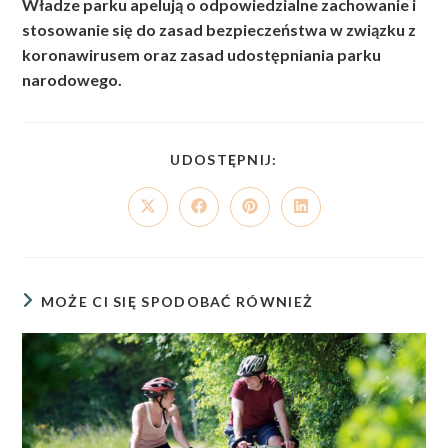
Władze parku apelują o odpowiedzialne zachowanie i
stosowanie się do zasad bezpieczeństwa w związku z
koronawirusem oraz zasad udostępniania parku
narodowego.
SHARE
UDOSTĘPNIJ:
THIS
CONTENT
Opens
Opens
Opens
Opens
in
in
in
in
a
a
a
a
new
new
new
new
window
window
window
window
MOŻE CI SIĘ SPODOBAĆ RÓWNIEŻ