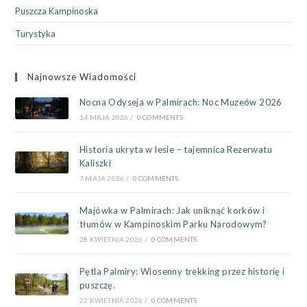
Puszcza Kampinoska
Turystyka
Najnowsze Wiadomości
Nocna Odyseja w Palmirach: Noc Muzeów 2026
14 MAJA 2026
/
0 COMMENTS
Historia ukryta w lesie – tajemnica Rezerwatu
Kaliszki
7 MAJA 2026
/
0 COMMENTS
Majówka w Palmirach: Jak uniknąć korków i
tłumów w Kampinoskim Parku Narodowym?
28 KWIETNIA 2026
/
0 COMMENTS
Pętla Palmiry: Wiosenny trekking przez historię i
puszczę.
22 KWIETNIA 2026
/
0 COMMENTS