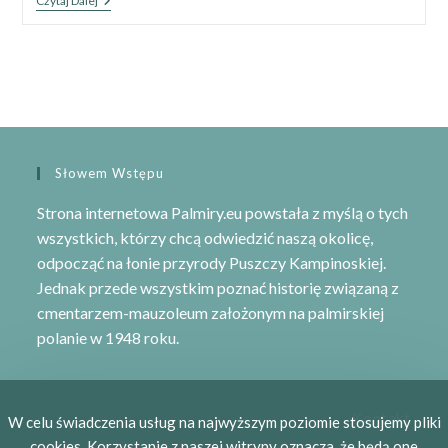
Kampinoski
Czytaj Dalej
Szlak
Rowerowy
Dla
Aktywnych
Słowem Wstępu
Strona internetowa Palmiry.eu powstała z myślą o tych
wszystkich, którzy chcą odwiedzić naszą okolicę,
odpocząć na łonie przyrody
Puszczy Kampinoskiej
.
Jednak przede wszystkim poznać historię związaną z
cmentarzem-mauzoleum
założonym na palmirskiej
polanie w 1948 roku.
Kontakt
W celu świadczenia usług na najwyższym poziomie stosujemy pliki
cookies. Korzystanie z naszej witryny oznacza, że będą one