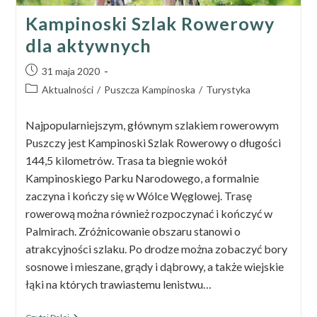
Kampinoski Szlak Rowerowy
dla aktywnych
Post
31 maja 2020
published:
Post
Aktualności
/
Puszcza Kampinoska
/
Turystyka
category:
Najpopularniejszym, głównym szlakiem rowerowym
Puszczy jest Kampinoski Szlak Rowerowy o długości
144,5 kilometrów. Trasa ta biegnie wokół
Kampinoskiego Parku Narodowego, a formalnie
zaczyna i kończy się w Wólce Węglowej. Trasę
rowerową można również rozpoczynać i kończyć w
Palmirach. Zróżnicowanie obszaru stanowi o
atrakcyjności szlaku. Po drodze można zobaczyć bory
sosnowe i mieszane, grądy i dąbrowy, a także wiejskie
łąki na których trawiastemu lenistwu…