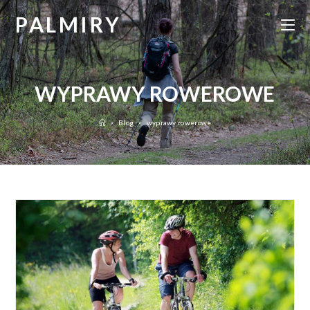
Skip
PALMIRY
to
content
WYPRAWY ROWEROWE
>
Blog
>
wyprawy rowerowe