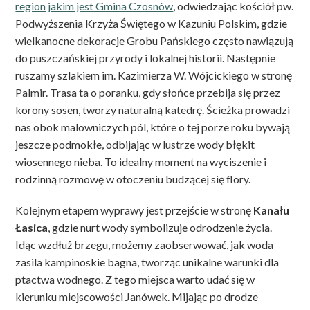
region jakim jest Gmina Czosnów
, odwiedzając kościół pw.
Podwyższenia Krzyża Świętego w Kazuniu Polskim, gdzie
wielkanocne dekoracje Grobu Pańskiego często nawiązują
do puszczańskiej przyrody i lokalnej historii. Następnie
ruszamy szlakiem im. Kazimierza W. Wójcickiego w stronę
Palmir. Trasa ta o poranku, gdy słońce przebija się przez
korony sosen, tworzy naturalną katedrę. Ścieżka prowadzi
nas obok malowniczych pól, które o tej porze roku bywają
jeszcze podmokłe, odbijając w lustrze wody błękit
wiosennego nieba. To idealny moment na wyciszenie i
rodzinną rozmowę w otoczeniu budzącej się flory.
Kolejnym etapem wyprawy jest przejście w stronę
Kanału
Łasica
, gdzie nurt wody symbolizuje odrodzenie życia.
Idąc wzdłuż brzegu, możemy zaobserwować, jak woda
zasila kampinoskie bagna, tworząc unikalne warunki dla
ptactwa wodnego. Z tego miejsca warto udać się w
kierunku miejscowości Janówek. Mijając po drodze