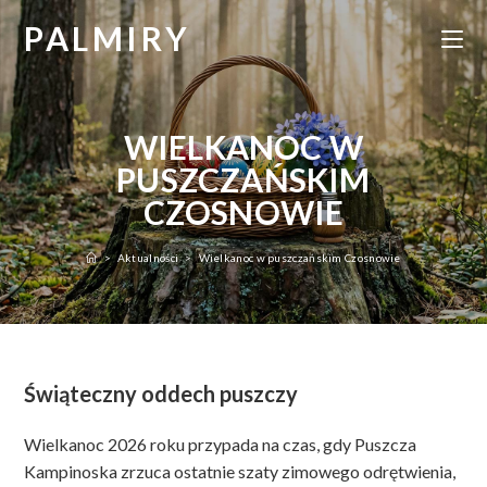
Skip
PALMIRY
to
content
WIELKANOC W
PUSZCZAŃSKIM
CZOSNOWIE
>
Aktualności
>
Wielkanoc w puszczańskim Czosnowie
Świąteczny oddech puszczy
Wielkanoc 2026 roku przypada na czas, gdy Puszcza
Kampinoska zrzuca ostatnie szaty zimowego odrętwienia,