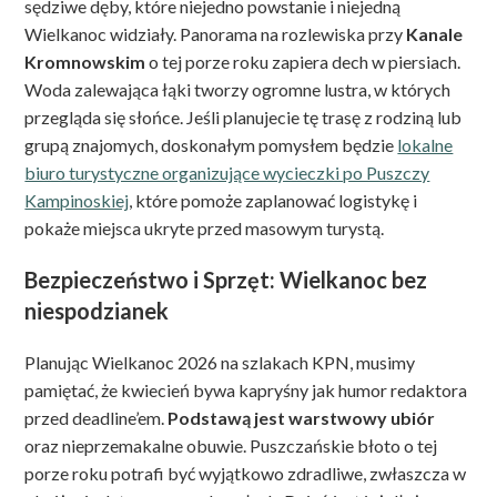
sędziwe dęby, które niejedno powstanie i niejedną
Wielkanoc widziały. Panorama na rozlewiska przy
Kanale
Kromnowskim
o tej porze roku zapiera dech w piersiach.
Woda zalewająca łąki tworzy ogromne lustra, w których
przegląda się słońce. Jeśli planujecie tę trasę z rodziną lub
grupą znajomych, doskonałym pomysłem będzie
lokalne
biuro turystyczne organizujące wycieczki po Puszczy
Kampinoskiej
, które pomoże zaplanować logistykę i
pokaże miejsca ukryte przed masowym turystą.
Bezpieczeństwo i Sprzęt: Wielkanoc bez
niespodzianek
Planując Wielkanoc 2026 na szlakach KPN, musimy
pamiętać, że kwiecień bywa kapryśny jak humor redaktora
przed deadline’em.
Podstawą jest warstwowy ubiór
oraz nieprzemakalne obuwie. Puszczańskie błoto o tej
porze roku potrafi być wyjątkowo zdradliwe, zwłaszcza w