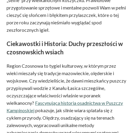
„selfie” przy wielkanocnym koszyczku. Prawidłowe
przygotowanie sprzętowe i mentalne pozwoli Wam w pełni
cieszyć się słońcem i błękitem przylaszczek, które o tej
porze roku zaczynają nieśmiało wyglądać spod
zeszłorocznych igieł.
Ciekawostki i Historia: Duchy przeszłości w
czosnowskich wsiach
Region Czosnowa to tygiel kulturowy, w którym przez
wieki mieszały się tradycje mazowieckie, olęderskie i
wojskowe. Czy wiedzieliście, że dawni mieszkańcy puszczy
przypisywali wodzie z Kanału Łasica szczególne,
oczyszczające właściwości właśnie w poranek
wielkanocny?
Fascynująca historia osadnictwa w Puszczy
Kampinoskiej
pokazuje, jak silnie wiara splatała się z
cyklem przyrody. Olędrzy, osadzający się na terenach
zalewowych, wypracowali unikalne metody
zabezpieczania domostw przed wiosennymi roztopami.