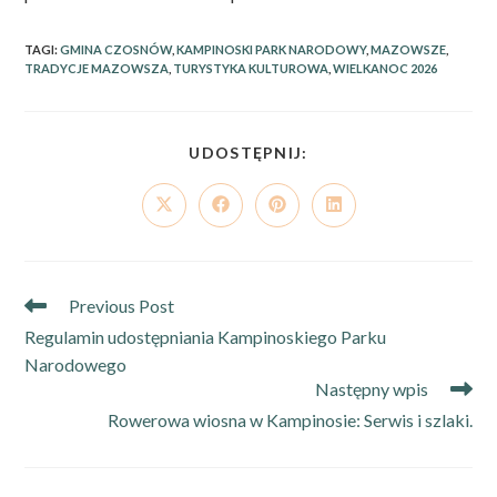
TAGI
:
GMINA CZOSNÓW
,
KAMPINOSKI PARK NARODOWY
,
MAZOWSZE
,
TRADYCJE MAZOWSZA
,
TURYSTYKA KULTUROWA
,
WIELKANOC 2026
SHARE
UDOSTĘPNIJ:
THIS
CONTENT
Opens
Opens
Opens
Opens
in
in
in
in
a
a
a
a
new
new
new
new
window
window
window
window
Read
Previous Post
more
Regulamin udostępniania Kampinoskiego Parku
articles
Narodowego
Następny wpis
Rowerowa wiosna w Kampinosie: Serwis i szlaki.