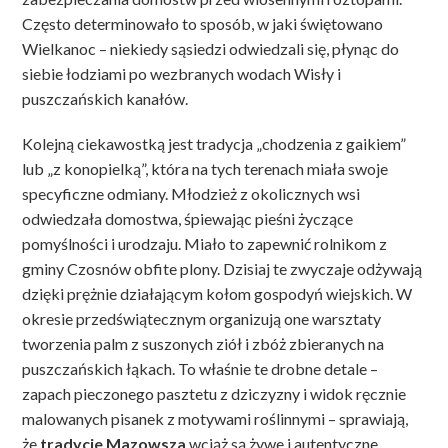
Często determinowało to sposób, w jaki świętowano
Wielkanoc – niekiedy sąsiedzi odwiedzali się, płynąc do
siebie łodziami po wezbranych wodach Wisły i
puszczańskich kanałów.
Kolejną ciekawostką jest tradycja „chodzenia z gaikiem”
lub „z konopielką”, która na tych terenach miała swoje
specyficzne odmiany. Młodzież z okolicznych wsi
odwiedzała domostwa, śpiewając pieśni życzące
pomyślności i urodzaju. Miało to zapewnić rolnikom z
gminy Czosnów obfite plony. Dzisiaj te zwyczaje odżywają
dzięki prężnie działającym kołom gospodyń wiejskich. W
okresie przedświątecznym organizują one warsztaty
tworzenia palm z suszonych ziół i zbóż zbieranych na
puszczańskich łąkach. To właśnie te drobne detale –
zapach pieczonego pasztetu z dziczyzny i widok ręcznie
malowanych pisanek z motywami roślinnymi – sprawiają,
że
tradycje Mazowsza
wciąż są żywe i autentyczne,