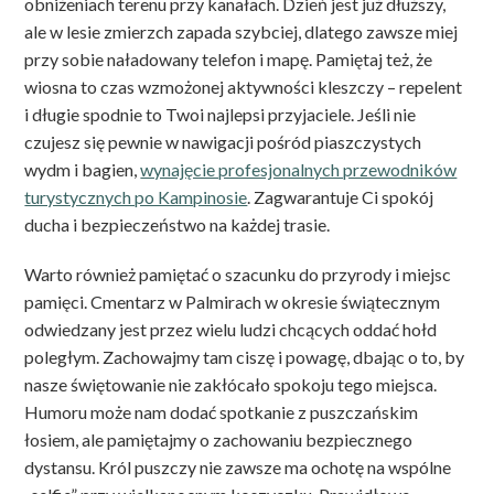
obniżeniach terenu przy kanałach. Dzień jest już dłuższy,
ale w lesie zmierzch zapada szybciej, dlatego zawsze miej
przy sobie naładowany telefon i mapę. Pamiętaj też, że
wiosna to czas wzmożonej aktywności kleszczy – repelent
i długie spodnie to Twoi najlepsi przyjaciele. Jeśli nie
czujesz się pewnie w nawigacji pośród piaszczystych
wydm i bagien,
wynajęcie profesjonalnych przewodników
turystycznych po Kampinosie
. Zagwarantuje Ci spokój
ducha i bezpieczeństwo na każdej trasie.
Warto również pamiętać o szacunku do przyrody i miejsc
pamięci. Cmentarz w Palmirach w okresie świątecznym
odwiedzany jest przez wielu ludzi chcących oddać hołd
poległym. Zachowajmy tam ciszę i powagę, dbając o to, by
nasze świętowanie nie zakłócało spokoju tego miejsca.
Humoru może nam dodać spotkanie z puszczańskim
łosiem, ale pamiętajmy o zachowaniu bezpiecznego
dystansu. Król puszczy nie zawsze ma ochotę na wspólne