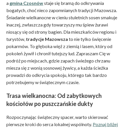
a
gmina Czosnów
staje się bramą do odkrywania
bogatych, choć nieco zapomnianych tradycji Mazowsza.
Śniadanie wielkanocne w cieniu stuletnich sosen smakuje
inaczej, zwłaszcza gdy towarzyszy mu śpiew żurawi
niosący się od strony bagien. Dla mieszkańców regionu i
turystów,
tradycje Mazowsza
to nie tylko święcenie
pokarmów. To głęboka więź z ziemią i lasem, który od
pokoleń żywił i chronił tutejszy lud. Zapraszam Cię w
podróż po miejscach, gdzie zapach świeżego chrzanu
miesza się z wonią sosnowej żywicy, a każda ścieżka
prowadzi do odkrycia spokoju, którego tak bardzo
potrzebujemy w świątecznym czasie.
Trasa wielkanocna: Od zabytkowych
kościołów po puszczańskie dukty
Rozpoczynając świąteczny spacer, warto skierować
pierwsze kroki do serca lokalnej wspólnoty.
Poznaj bliżej